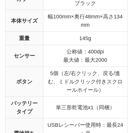
ブラック
幅100mm×奥行48mm×高さ134
本体サイズ
mm
重量
145g
公称値：400dpi
センサー
最大値：最大2000
5個（左/右クリック、戻る/進
ボタン
む、ミドルクリック付きスクロ
ールホイール）
バッテリー
単三形乾電池x1（同梱）
タイプ
USBレシーバー使用時：最長24